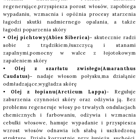
regenerujące,przyspiesza porost włosów, zapobiega
wypadaniu, wzmacnia i opóźnia procesy starzenia
łagodzi skutki nadmiernego opalania, a także
łagodzi poparzenia skóry
•
Olej pichtowy(Abies Siberica)-
skutecznie radzi
sobie z trądzikiem,łuszczycą i stanami
zapalnymi,pomocny w walce z łojotokowym
zapaleniem skóry
•
Olej z szarłatu zwisłego(Amaranthus
Caudatus)-
nadaje włosom połysku,ma działąnie
odmładzające,wygładza skórę
•
Olej z łopianu(Arcticum Lappa)-
Reguluje
zaburzenia czynności skóry oraz odżywia ją. Bez
problemu regeneruje włosy po trwałych ondulacjach
chemicznych i farbowaniu, odżywia i wzmacnia
cebulki włosowe, hamuje wypadanie i przyspiesza
wzrost włosów odnawia ich słabą i uszkodzoną
strukturę. Działa korzystnie przy łupieżu, suchości,