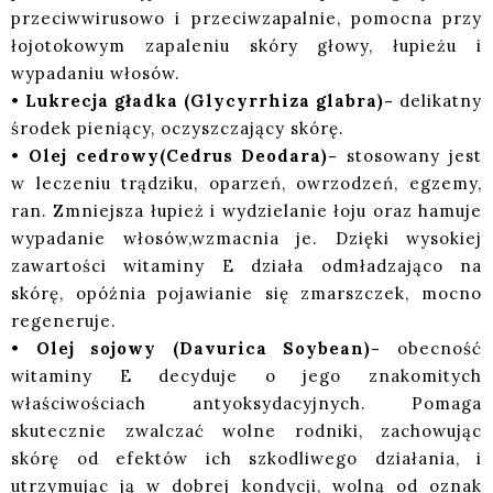
przeciwwirusowo i przeciwzapalnie, pomocna przy
łojotokowym zapaleniu skóry głowy, łupieżu i
wypadaniu włosów.
•
Lukrecja gładka (Glycyrrhiza glabra)-
delikatny
środek pieniący, oczyszczający skórę.
•
Olej cedrowy(Cedrus Deodara)-
stosowany jest
w leczeniu trądziku, oparzeń, owrzodzeń, egzemy,
ran. Zmniejsza łupież i wydzielanie łoju oraz hamuje
wypadanie włosów,wzmacnia je. Dzięki wysokiej
zawartości witaminy E działa odmładzająco na
skórę, opóźnia pojawianie się zmarszczek, mocno
regeneruje.
•
Olej sojowy (Davurica Soybean)-
obecność
witaminy E decyduje o jego znakomitych
właściwościach antyoksydacyjnych. Pomaga
skutecznie zwalczać wolne rodniki, zachowując
skórę od efektów ich szkodliwego działania, i
utrzymując ją w dobrej kondycji, wolną od oznak