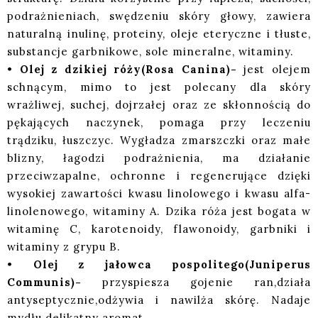
podrażnieniach, swędzeniu skóry głowy, zawiera
naturalną inulinę, proteiny, oleje eteryczne i tłuste,
substancje garbnikowe, sole mineralne, witaminy.
•
Olej z dzikiej róży(Rosa Canina)-
jest olejem
schnącym, mimo to jest polecany dla skóry
wrażliwej, suchej, dojrzałej oraz ze skłonnością do
pękających naczynek, pomaga przy leczeniu
trądziku, łuszczyc. Wygładza zmarszczki oraz małe
blizny, łagodzi podrażnienia, ma działanie
przeciwzapalne, ochronne i regenerujące dzięki
wysokiej zawartości kwasu linolowego i kwasu alfa-
linolenowego, witaminy A. Dzika róża jest bogata w
witaminę C, karotenoidy, flawonoidy, garbniki i
witaminy z grypu B.
•
Olej z jałowca pospolitego(Juniperus
Communis)-
przyspiesza gojenie ran,działa
antyseptycznie,odżywia i nawilża skórę. Nadaje
mydłu delikatny aromat