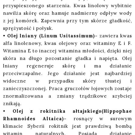
przyspieszonego starzenia. Kwas linolowy wybitnie
nawilża skórę oraz hamuje nadmierny odpływ wody
z jej komórek. Zapewnia przy tym skórze gładkość,
sprężystość i połysk.
•
Olej lniany (Linum Usitassimum)-
zawiera kwas
alfa linolenowy, kwas olejowy oraz witaminy E i F.
Witamina E to inaczej witamina młodości, dzięki niej
skóra na długo pozostanie gładka i napięta. Olej
lniany regeneruje skórę i ma działanie
przeciwzapalne. Jego działanie jest najbardziej
widoczne w przypadku skóry tłustej i
zanieczyszczonej. Praca gruczołów łojowych zostaje
znormalizowana a zmiany trądzikowe szybciej
znikają.
•
Olej z rokitnika ałtajskiego(Hippophae
Rhamnoides Altaica)-
rosnący w surowym
klimacie Syberii rokitnik jest prawdziwą bombą
witamin naturalnych. Posiada działanie