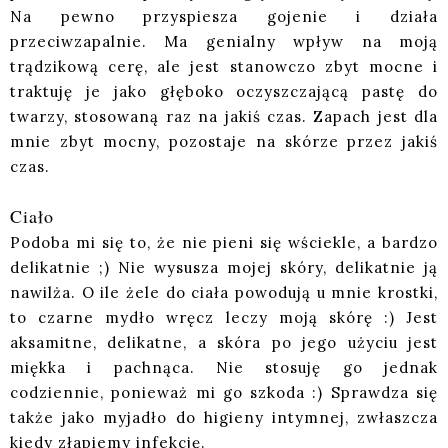
Na pewno przyspiesza gojenie i działa
przeciwzapalnie. Ma genialny wpływ na moją
trądzikową cerę, ale jest stanowczo zbyt mocne i
traktuję je jako głęboko oczyszczającą pastę do
twarzy, stosowaną raz na jakiś czas. Zapach jest dla
mnie zbyt mocny, pozostaje na skórze przez jakiś
czas.
Ciało
Podoba mi się to, że nie pieni się wściekle, a bardzo
delikatnie ;) Nie wysusza mojej skóry, delikatnie ją
nawilża. O ile żele do ciała powodują u mnie krostki,
to czarne mydło wręcz leczy moją skórę :) Jest
aksamitne, delikatne, a skóra po jego użyciu jest
miękka i pachnąca. Nie stosuję go jednak
codziennie, ponieważ mi go szkoda :) Sprawdza się
także jako myjadło do higieny intymnej, zwłaszcza
kiedy złapiemy infekcję.