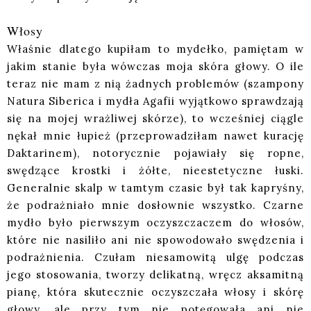
Włosy
Właśnie dlatego kupiłam to mydełko, pamiętam w
jakim stanie była wówczas moja skóra głowy. O ile
teraz nie mam z nią żadnych problemów (szampony
Natura Siberica i mydła Agafii wyjątkowo sprawdzają
się na mojej wrażliwej skórze), to wcześniej ciągle
nękał mnie łupież (przeprowadziłam nawet kurację
Daktarinem), notorycznie pojawiały się ropne,
swędzące krostki i żółte, nieestetyczne łuski.
Generalnie skalp w tamtym czasie był tak kapryśny,
że podrażniało mnie dosłownie wszystko. Czarne
mydło było pierwszym oczyszczaczem do włosów,
które nie nasiliło ani nie spowodowało swędzenia i
podrażnienia. Czułam niesamowitą ulgę podczas
jego stosowania, tworzy delikatną, wręcz aksamitną
pianę, która skutecznie oczyszczała włosy i skórę
głowy, ale przy tym nie potęgowała ani nie