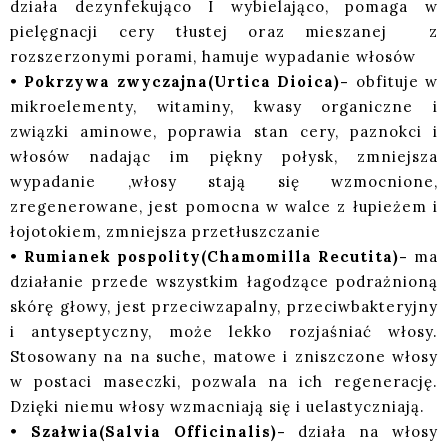
działa dezynfekująco I wybielająco, pomaga w
pielęgnacji cery tłustej oraz mieszanej z
rozszerzonymi porami, hamuje wypadanie włosów
•
Pokrzywa zwyczajna(Urtica Dioica)-
obfituje w
mikroelementy, witaminy, kwasy organiczne i
związki aminowe, poprawia stan cery, paznokci i
włosów nadając im piękny połysk, zmniejsza
wypadanie ,włosy stają się wzmocnione,
zregenerowane, jest pomocna w walce z łupieżem i
łojotokiem, zmniejsza przetłuszczanie
•
Rumianek pospolity(Chamomilla Recutita)-
ma
działanie przede wszystkim łagodzące podrażnioną
skórę głowy, jest przeciwzapalny, przeciwbakteryjny
i antyseptyczny, może lekko rozjaśniać włosy.
Stosowany na na suche, matowe i zniszczone włosy
w postaci maseczki, pozwala na ich regenerację.
Dzięki niemu włosy wzmacniają się i uelastyczniają.
•
Szałwia(Salvia Officinalis)-
działa na włosy