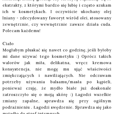
ekstrakty, z którymi bardzo się lubię i często szukam
ich w kosmetykach. I oczywiście ukochany olej
lniany - zdecydowany faworyt wśród olei, stosowany
zewnętrznie, czy wewnętrznie zawsze działa cuda.
Polecam każdemu!
Ciało
Mogłabym pluskać się nawet co godzinę, jeśli byłoby
mi dane używać tego kosmetyku :) Oprócz takich
walorów jak miła, delikatna, wręcz kremowa
konsystencja, nie mogę mu ująć właściwości
zmiękczających i nawilżających. Nie odczuwam
potrzeby używania balsamu/masła po kąpieli,
ponieważ czuję, że mydło białe już doskonale
zatroszczyło się o moją skórę :) Łagodzi wszelkie
zmiany zapalne, sprawdza się przy ogólnym
podrażnieniu . Łagodzi swędzenie. Sprawdza się jako
myjadło do stref intymnych.