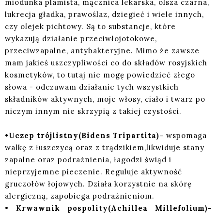
miodunka plamista, mącznica lekarska, olsza czarna,
lukrecja gładka, prawoślaz, dziegieć i wiele innych,
czy olejek pichtowy. Są to substancje, które
wykazują działanie przeciwłojotokowe,
przeciwzapalne, antybakteryjne. Mimo że zawsze
mam jakieś uszczypliwości co do składów rosyjskich
kosmetyków, to tutaj nie mogę powiedzieć złego
słowa - odczuwam działanie tych wszystkich
składników aktywnych, moje włosy, ciało i twarz po
niczym innym nie skrzypią z takiej czystości.
•Uczep trójlistny(Bidens Tripartita)-
wspomaga
walkę z łuszczycą oraz z trądzikiem,likwiduje stany
zapalne oraz podrażnienia, łagodzi świąd i
nieprzyjemne pieczenie. Reguluje aktywność
gruczołów łojowych. Działa korzystnie na skórę
alergiczną, zapobiega podrażnieniom.
•
Krwawnik pospolity(Achillea Millefolium)-