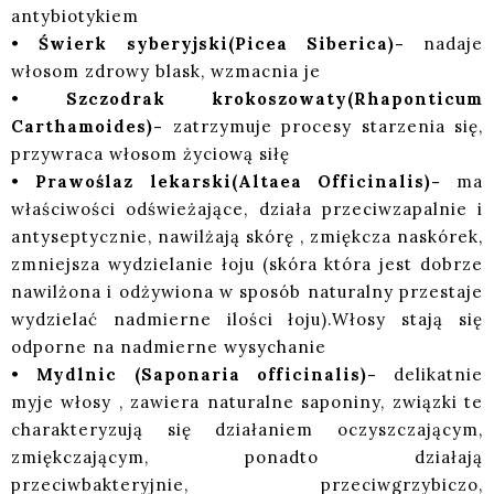
antybiotykiem
•
Świerk syberyjski(Picea Siberica)-
nadaje
włosom zdrowy blask, wzmacnia je
•
Szczodrak krokoszowaty(Rhaponticum
Carthamoides)-
zatrzymuje procesy starzenia się,
przywraca włosom życiową siłę
•
Prawoślaz lekarski(Altaea Officinalis)-
ma
właściwości odświeżające, działa przeciwzapalnie i
antyseptycznie, nawilżają skórę , zmiękcza naskórek,
zmniejsza wydzielanie łoju (skóra która jest dobrze
nawilżona i odżywiona w sposób naturalny przestaje
wydzielać nadmierne ilości łoju).Włosy stają się
odporne na nadmierne wysychanie
•
Mydlnic (Saponaria officinalis)-
delikatnie
myje włosy , zawiera naturalne saponiny, związki te
charakteryzują się działaniem oczyszczającym,
zmiękczającym, ponadto działają
przeciwbakteryjnie, przeciwgrzybiczo,