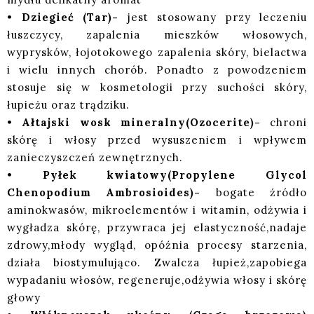
•
Dziegieć (Tar)-
jest stosowany przy leczeniu
łuszczycy, zapalenia mieszków włosowych,
wyprysków, łojotokowego zapalenia skóry, bielactwa
i wielu innych chorób. Ponadto z powodzeniem
stosuje się w kosmetologii przy suchości skóry,
łupieżu oraz trądziku.
•
Ałtajski wosk mineralny(Ozocerite)-
chroni
skórę i włosy przed wysuszeniem i wpływem
zanieczyszczeń zewnętrznych.
•
Pyłek kwiatowy(Propylene Glycol
Chenopodium Ambrosioides)-
bogate źródło
aminokwasów, mikroelementów i witamin, odżywia i
wygładza skórę, przywraca jej elastyczność,nadaje
zdrowy,młody wygląd, opóźnia procesy starzenia,
działa biostymulująco. Zwalcza łupież,zapobiega
wypadaniu włosów, regeneruje,odżywia włosy i skórę
głowy