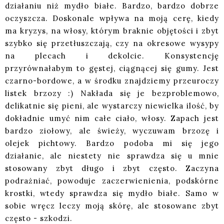
działaniu niż mydło białe. Bardzo, bardzo dobrze
oczyszcza. Doskonale wpływa na moją cerę, kiedy
ma kryzys, na włosy, którym braknie objętości i zbyt
szybko się przetłuszczają, czy na okresowe wysypy
na plecach i dekolcie. Konsystencję
przyrównałabym to gęstej, ciągnącej się gumy. Jest
czarno-bordowe, a w środku znajdziemy przeuroczy
listek brzozy :) Nakłada się je bezproblemowo,
delikatnie się pieni, ale wystarczy niewielka ilość, by
dokładnie umyć nim całe ciało, włosy. Zapach jest
bardzo ziołowy, ale świeży, wyczuwam brzozę i
olejek pichtowy. Bardzo podoba mi się jego
działanie, ale niestety nie sprawdza się u mnie
stosowany zbyt długo i zbyt często. Zaczyna
podrażniać, powoduje zaczerwienienia, podskórne
krostki, wtedy sprawdza się mydło białe. Samo w
sobie wręcz leczy moją skórę, ale stosowane zbyt
często - szkodzi.