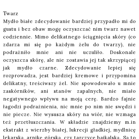
Twarz
Mydło białe zdecydowanie bardziej przypadło mi do
gustu i bez obaw mogę oczyszczać nim twarz nawet
codziennie. Mimo delikatnego ściągnięcia skóry (co
zdarza mi się po każdym żelu do twarzy), nie
podrażniło mnie ani nie uczuliło. Doskonale
oczyszcza skórę, ale nie zostawia jej tak skrzypiącej
jak mydło czarne. Zdecydowanie lepiej się
rozprowadza, jest bardziej kremowe i przypomina
delikatny, treściwszy żel. Nie spowodowało u mnie
zaskórników, ani stanów zapalnych, nie miało
negatywnego wpływu na moją cerę. Bardzo fajnie
łagodzi podrażnienia, nic mnie po nim nie swędzi i
nie piecze. Nie wysusza skóry na wiór, nie wzmaga
też przetłuszczania. W składzie znajdziemy m.in
ekstrakt z wierzby białej, lukrecji gładkiej, mydlnicę
lekarską, arnikę górską, czy tarczycę bajkalską. Są to