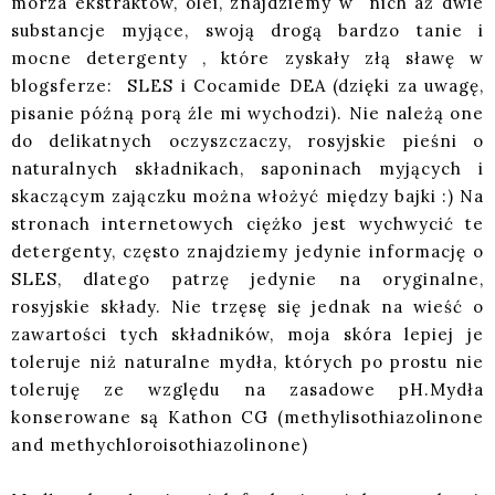
morza ekstraktów, olei, znajdziemy w nich aż dwie
substancje myjące, swoją drogą bardzo tanie i
mocne detergenty , które zyskały złą sławę w
blogsferze: SLES i Cocamide DEA (dzięki za uwagę,
pisanie późną porą źle mi wychodzi). Nie należą one
do delikatnych oczyszczaczy, rosyjskie pieśni o
naturalnych składnikach, saponinach myjących i
skaczącym zajączku można włożyć między bajki :) Na
stronach internetowych ciężko jest wychwycić te
detergenty, często znajdziemy jedynie informację o
SLES, dlatego patrzę jedynie na oryginalne,
rosyjskie składy. Nie trzęsę się jednak na wieść o
zawartości tych składników, moja skóra lepiej je
toleruje niż naturalne mydła, których po prostu nie
toleruję ze względu na zasadowe pH.Mydła
konserowane są Kathon CG (methylisothiazolinone
and methychloroisothiazolinone)