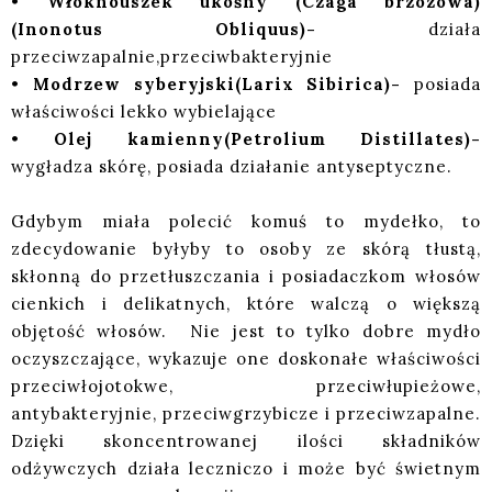
•
Włóknouszek ukośny (Czaga brzozowa)
(Inonotus Obliquus)-
działa
przeciwzapalnie,przeciwbakteryjnie
•
Modrzew syberyjski(Larix Sibirica)-
posiada
właściwości lekko wybielające
•
Olej kamienny(Petrolium Distillates)-
wygładza skórę, posiada działanie antyseptyczne.
Gdybym miała polecić komuś to mydełko, to
zdecydowanie byłyby to osoby ze skórą tłustą,
skłonną do przetłuszczania i posiadaczkom włosów
cienkich i delikatnych, które walczą o większą
objętość włosów. Nie jest to tylko dobre mydło
oczyszczające, wykazuje one doskonałe właściwości
przeciwłojotokwe, przeciwłupieżowe,
antybakteryjnie, przeciwgrzybicze i przeciwzapalne.
Dzięki skoncentrowanej ilości składników
odżywczych działa leczniczo i może być świetnym