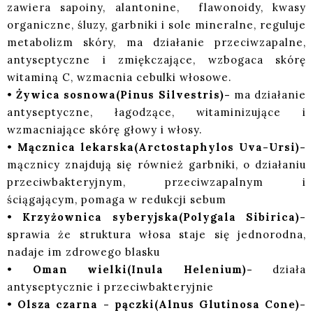
zawiera sapoiny, alantonine, flawonoidy, kwasy
organiczne, śluzy, garbniki i sole mineralne, reguluje
metabolizm skóry, ma działanie przeciwzapalne,
antyseptyczne i zmiękczające, wzbogaca skórę
witaminą C, wzmacnia cebulki włosowe.
•
Żywica sosnowa(Pinus Silvestris)-
ma działanie
antyseptyczne, łagodzące, witaminizujące i
wzmacniające skórę głowy i włosy.
•
Mącznica lekarska(Arctostaphylos Uva-Ursi)-
mącznicy znajdują się również garbniki, o działaniu
przeciwbakteryjnym, przeciwzapalnym i
ściągającym, pomaga w redukcji sebum
•
Krzyżownica syberyjska(Polygala Sibirica)-
sprawia że struktura włosa staje się jednorodna,
nadaje im zdrowego blasku
•
Oman wielki(Inula Helenium)-
działa
antyseptycznie i przeciwbakteryjnie
•
Olsza czarna - pączki(Alnus Glutinosa Cone)-