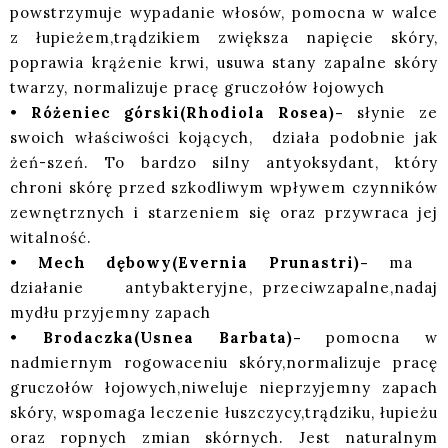
powstrzymuje wypadanie włosów, pomocna w walce
z łupieżem,trądzikiem zwiększa napięcie skóry,
poprawia krążenie krwi, usuwa stany zapalne skóry
twarzy, normalizuje pracę gruczołów łojowych
•
Różeniec górski(Rhodiola Rosea)-
słynie ze
swoich właściwości kojących, działa podobnie jak
żeń-szeń. To bardzo silny antyoksydant, który
chroni skórę przed szkodliwym wpływem czynników
zewnętrznych i starzeniem się oraz przywraca jej
witalność.
•
Mech dębowy(Evernia Prunastri)-
ma
działanie antybakteryjne, przeciwzapalne,nadaj
mydłu przyjemny zapach
•
Brodaczka(Usnea Barbata)-
pomocna w
nadmiernym rogowaceniu skóry,normalizuje pracę
gruczołów łojowych,niweluje nieprzyjemny zapach
skóry, wspomaga leczenie łuszczycy,trądziku, łupieżu
oraz ropnych zmian skórnych. Jest naturalnym