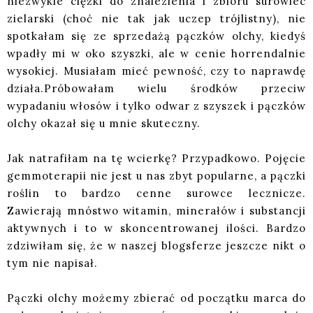
niezwykle ciężki do znalezienia i zbioru surowiec
zielarski (choć nie tak jak uczep trójlistny), nie
spotkałam się ze sprzedażą pączków olchy, kiedyś
wpadły mi w oko szyszki, ale w cenie horrendalnie
wysokiej. Musiałam mieć pewność, czy to naprawdę
działa.Próbowałam wielu środków przeciw
wypadaniu włosów i tylko odwar z szyszek i pączków
olchy okazał się u mnie skuteczny.
Jak natrafiłam na tę wcierkę? Przypadkowo. Pojęcie
gemmoterapii nie jest u nas zbyt popularne, a pączki
roślin to bardzo cenne surowce lecznicze.
Zawierają mnóstwo witamin, minerałów i substancji
aktywnych i to w skoncentrowanej ilości. Bardzo
zdziwiłam się, że w naszej blogsferze jeszcze nikt o
tym nie napisał.
Pączki olchy możemy zbierać od początku marca do