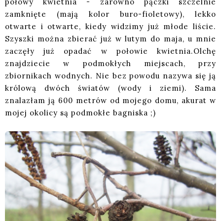
połowy kwietnia - zarówno pączki szczelnie
zamknięte (mają kolor buro-fioletowy), lekko
otwarte i otwarte, kiedy widzimy już młode liście.
Szyszki można zbierać już w lutym do maja, u mnie
zaczęły już opadać w połowie kwietnia.Olchę
znajdziecie w podmokłych miejscach, przy
zbiornikach wodnych. Nie bez powodu nazywa się ją
królową dwóch światów (wody i ziemi). Sama
znalazłam ją 600 metrów od mojego domu, akurat w
mojej okolicy są podmokłe bagniska ;)