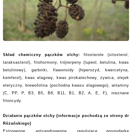
Skład chemiczny pączków olchy:
fitosterole (sitosterol,
taraksasterol), fitohormony, trójterpeny (lupeol, betulina, kwas
betulinowy), garbniki, flawonoidy (hiperozyd, kwercetyna,
kemferol), kwas elagowy, kwas pirokatechowy, żywica, olejek
eteryczny, brewofolina (pochodna kwasu elagowego), witaminy
(C, PP, P, B3, B5, B8, B11, B1, B2, A, E, F), nieznane
fitoncydy.
Działanie pączków olchy (informacje pochodzą ze strony dr
Różańskiego)
Estrogenne, antyandrogenne, regulujące gospodarkę