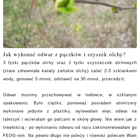
Jak wykonać odwar z pączków i szyszek olchy?
3 łyżki pączków olchy oraz 2 łyżki szyszeczek olchowych
(stare zdrewniałe kwiaty żeńskie olchy) zalać 2-3 szklankami
wody, gotować 5 minut, odstawić na 30 minut, przecedzić.
Odwar musimy przechowywać w lodówce, w szklanym
opakowaniu. Było ciężko, ponieważ posiadam atomizery
wykonane jedynie z plastiku, wylewałam więc odwar na
talerzyk i wcierałam go palcami w skórę głowy. Nie wiem jak z
trwałością - po wykonaniu odwaru od razu zakonserwowałam go
FEOG-iem. Na pewno długo nie poleży i również polecam Wam