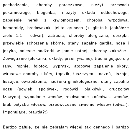
pochodzenia, choroby gorączkowe, nieżyt przewodu
pokarmowego, biegunka, nieżyty układu oddechowego,
zapalenie nerek z krwiomoczem, choroba wrzodowa,
hemoroidy, brodawczaki jelita grubego (+ glistnik jaskółcze
ziele 1:1 - odwar), zatrucia, choroby alergiczne, obrzęki,
przewlekłe schorzenia skórne, stany zapalne gardła, nosa i
języka, bolesne nadżerki w jamie ustnej, choroby zakaźne.
Zewnętrznie (płukanki, okłady, przemywanie): trudno gojące się
rany, ropnie, łojotok, wyprysk, atopowe zapalenie skóry,
wirusowe choroby skóry, trądzik, łuszczyca, toczeń, liszaje,
liszajce, owrzodzenia, nadżerki ginekologiczne, stany zapalne
oczu (powiek, spojówek, rogówki, białkówki, gruczołów
łzowych), wypadanie włosów, rozdwajanie końcówek włosów,
brak połysku włosów, przedwczesne siwienie włosów (odwar).
Imponujące, prawda?:)
Bardzo żałuję, że nie zebrałam więcej tak cennego i bardzo