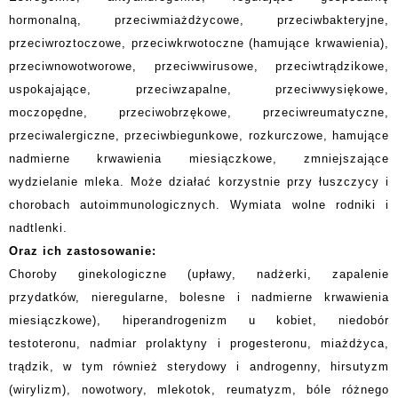
hormonalną, przeciwmiażdżycowe, przeciwbakteryjne,
przeciwroztoczowe, przeciwkrwotoczne (hamujące krwawienia),
przeciwnowotworowe, przeciwwirusowe, przeciwtrądzikowe,
uspokajające, przeciwzapalne, przeciwwysiękowe,
moczopędne, przeciwobrzękowe, przeciwreumatyczne,
przeciwalergiczne, przeciwbiegunkowe, rozkurczowe, hamujące
nadmierne krwawienia miesiączkowe, zmniejszające
wydzielanie mleka. Może działać korzystnie przy łuszczycy i
chorobach autoimmunologicznych. Wymiata wolne rodniki i
nadtlenki.
Oraz ich zastosowanie:
Choroby ginekologiczne (upławy, nadżerki, zapalenie
przydatków, nieregularne, bolesne i nadmierne krwawienia
miesiączkowe), hiperandrogenizm u kobiet, niedobór
testoteronu, nadmiar prolaktyny i progesteronu, miażdżyca,
trądzik, w tym również sterydowy i androgenny, hirsutyzm
(wirylizm), nowotwory, mlekotok, reumatyzm, bóle różnego