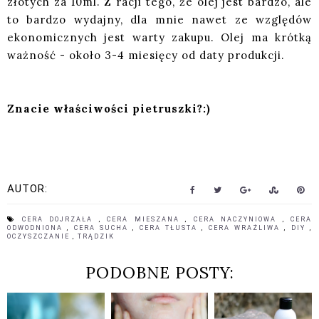
złotych za 10ml. Z racji tego, że olej jest bardzo, ale
to bardzo wydajny, dla mnie nawet ze względów
ekonomicznych jest warty zakupu. Olej ma krótką
ważność - około 3-4 miesięcy od daty produkcji.
Znacie właściwości pietruszki?:)
AUTOR:
CERA DOJRZAŁA
,
CERA MIESZANA
,
CERA NACZYNIOWA
,
CERA
ODWODNIONA
,
CERA SUCHA
,
CERA TŁUSTA
,
CERA WRAŻLIWA
,
DIY
,
OCZYSZCZANIE
,
TRĄDZIK
PODOBNE POSTY: