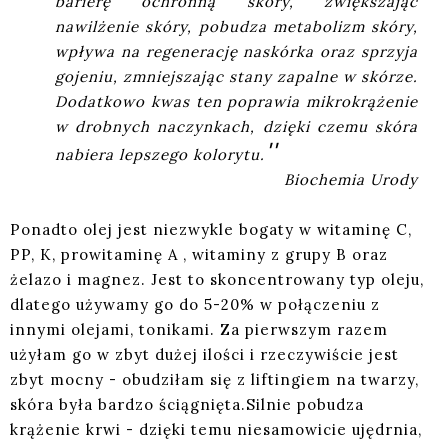
barierę ochronną skóry, zwiększając
nawilżenie skóry, pobudza metabolizm skóry,
wpływa na regenerację naskórka oraz sprzyja
gojeniu, zmniejszając stany zapalne w skórze.
Dodatkowo kwas ten poprawia mikrokrążenie
w drobnych naczynkach, dzięki czemu skóra
''
nabiera lepszego kolorytu.
Biochemia Urody
Ponadto olej jest niezwykle bogaty w witaminę C,
PP, K, prowitaminę A , witaminy z grupy B oraz
żelazo i magnez. Jest to skoncentrowany typ oleju,
dlatego używamy go do 5-20% w połączeniu z
innymi olejami, tonikami. Za pierwszym razem
użyłam go w zbyt dużej ilości i rzeczywiście jest
zbyt mocny - obudziłam się z liftingiem na twarzy,
skóra była bardzo ściągnięta.Silnie pobudza
krążenie krwi - dzięki temu niesamowicie ujędrnia,