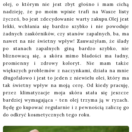
olej, o którym nie jest zbyt głośno i mam cichą
nadzieję, że po moim wpisie trafi na Wasze listy
życzeń, bo jest zdecydowanie warty zakupu.Olej jest
lekki, wchłania się bardzo szybko i nie powoduje
żadnych zaskórników, czy stanów zapalnych, ba, ma
nawet na nie świetny wpływ! Zauważyłam, że ślady
po stanach zapalnych giną bardzo szybko, nie
bliznowacą się, a skóra mimo bladości ma ładny,
promienny i zdrowy koloryt. Nie mam także
większych problemów z naczynkami, działa na mnie
długofalowo i jest to jeden z niewielu olei, który ma
tak świetny wpływ na moją cerę. Od kiedy pracuję,
przez klimatyzacje moja skóra stała się jeszcze
bardziej wymagająca - ten olej trzyma ją w ryzach.
Będę go kupować regularnie i z pewnością zaliczę go
do odkryć kosmetycznych tego roku.