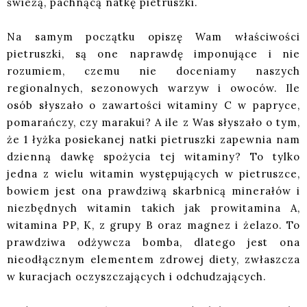
świeżą, pachnącą natkę pietruszki.
Na samym początku opiszę Wam właściwości
pietruszki, są one naprawdę imponujące i nie
rozumiem, czemu nie doceniamy naszych
regionalnych, sezonowych warzyw i owoców. Ile
osób słyszało o zawartości witaminy C w papryce,
pomarańczy, czy marakui? A ile z Was słyszało o tym,
że 1 łyżka posiekanej natki pietruszki zapewnia nam
dzienną dawkę spożycia tej witaminy? To tylko
jedna z wielu witamin występujących w pietruszce,
bowiem jest ona prawdziwą skarbnicą minerałów i
niezbędnych witamin takich jak prowitamina A,
witamina PP, K, z grupy B oraz magnez i żelazo. To
prawdziwa odżywcza bomba, dlatego jest ona
nieodłącznym elementem zdrowej diety, zwłaszcza
w kuracjach oczyszczających i odchudzających.