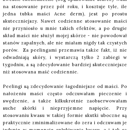
na stosowanie przez pół roku, i kosztuje tyle, ile
jedna tubka maści Acne derm), jest po prostu
skuteczniejszy. Nawet codzienne stosowanie maści
nie przyniosło u mnie takich efektów, a po drugie
skład maści nie służył mojej skórze - nie powodował
stanów zapalnych, ale nie miałam nigdy tak czystych
porów. Za peelingami przemawia także fakt, iż nie
odwadniają skóry, i wystarczą tylko 2 zabiegi w
tygodniu, a są zdecydowanie bardziej skuteczniejsze
niż stosowana maść codziennie.
Peelingi są zdecydowanie łagodniejsze od maści. Po
nałożeniu maści często odczuwałam pieczenie i
swędzenie, a także kilkukrotnie zaobserwowałam
suche skórki i nieprzyjemne napięcie. Przy
stosowaniu kwasu w takiej formie skutki uboczne są
praktycznie zminimalizowane do zera i odczuwam je
jedynie w momencie spłukiwania kwasu, a i tak są