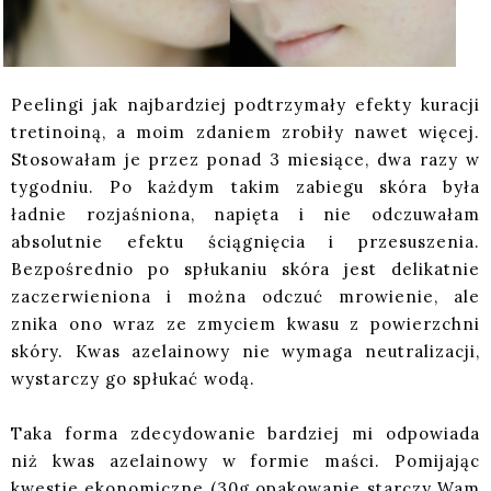
Peelingi jak najbardziej podtrzymały efekty kuracji
tretinoiną, a moim zdaniem zrobiły nawet więcej.
Stosowałam je przez ponad 3 miesiące, dwa razy w
tygodniu. Po każdym takim zabiegu skóra była
ładnie rozjaśniona, napięta i nie odczuwałam
absolutnie efektu ściągnięcia i przesuszenia.
Bezpośrednio po spłukaniu skóra jest delikatnie
zaczerwieniona i można odczuć mrowienie, ale
znika ono wraz ze zmyciem kwasu z powierzchni
skóry. Kwas azelainowy nie wymaga neutralizacji,
wystarczy go spłukać wodą.
Taka forma zdecydowanie bardziej mi odpowiada
niż kwas azelainowy w formie maści. Pomijając
kwestie ekonomiczne (30g opakowanie starczy Wam