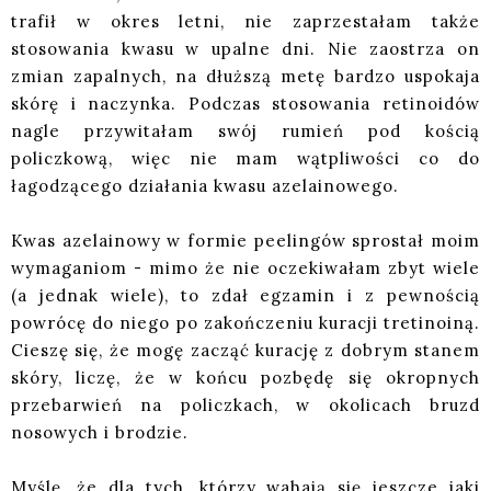
trafił w okres letni, nie zaprzestałam także
stosowania kwasu w upalne dni. Nie zaostrza on
zmian zapalnych, na dłuższą metę bardzo uspokaja
skórę i naczynka. Podczas stosowania retinoidów
nagle przywitałam swój rumień pod kością
policzkową, więc nie mam wątpliwości co do
łagodzącego działania kwasu azelainowego.
Kwas azelainowy w formie peelingów sprostał moim
wymaganiom - mimo że nie oczekiwałam zbyt wiele
(a jednak wiele), to zdał egzamin i z pewnością
powrócę do niego po zakończeniu kuracji tretinoiną.
Cieszę się, że mogę zacząć kurację z dobrym stanem
skóry, liczę, że w końcu pozbędę się okropnych
przebarwień na policzkach, w okolicach bruzd
nosowych i brodzie.
Myślę, że dla tych, którzy wahają się jeszcze jaki