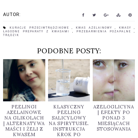
AUTOR:
KURACJE PRZECIWTRĄDZIKOWE
,
KWAS AZELAINOWY
,
KWASY
,
ŁAGODNE PREPARATY Z KWASAMI
,
PRZEBARWIENIA POZAPALNE
,
TRĄDZIK
PODOBNE POSTY:
PEELINGI
KLASYCZNY
AZELOGLICYNA
AZELAINOWE
PEELING
| EFEKTY PO
NA GLIKOLACH
SALICYLOWY
PONAD 3
| ALTERNATYWA
NA SPIRYTUSIE.
MIESIĄCACH
MAŚCI I ŻELI Z
INSTRUKCJA
STOSOWANIA
KWASEM
KROK PO