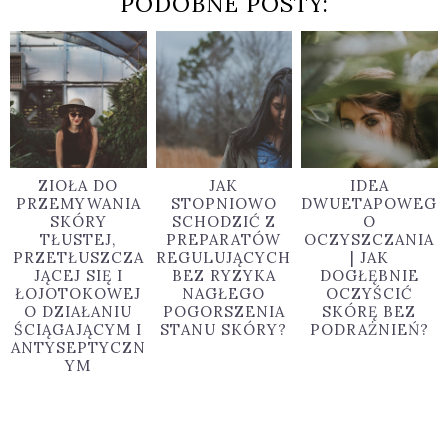
PODOBNE POSTY:
ZIOŁA DO
JAK
IDEA
PRZEMYWANIA
STOPNIOWO
DWUETAPOWEG
SKÓRY
SCHODZIĆ Z
O
TŁUSTEJ,
PREPARATÓW
OCZYSZCZANIA
PRZETŁUSZCZA
REGULUJĄCYCH
| JAK
JĄCEJ SIĘ I
BEZ RYZYKA
DOGŁĘBNIE
ŁOJOTOKOWEJ
NAGŁEGO
OCZYŚCIĆ
O DZIAŁANIU
POGORSZENIA
SKÓRĘ BEZ
ŚCIĄGAJĄCYM I
STANU SKÓRY?
PODRAŻNIEŃ?
ANTYSEPTYCZN
YM