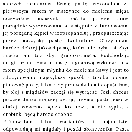
sporych rozmiarów. Swoją pastę, wykonałam za
pierwszym razem w maszynce do mielenia mięsa
(oczywiście maszynka została przeze mnie
porządnie wyszorowana, a następnie zafundowałam
jej porządną kąpiel w izopropanolu) , przepuszczając
przez maszynkę pastę dwukrotnie. Otrzymałam
bardzo dobrej jakości pastę, która nie była ani zbyt
miałka, ani też zbyt gruboziarnista. Podchodząc
drugi raz do tematu, pastę migdałową wykonałam w
moim specjalnym młynku do mielenia kawy i jest to
zdecydowanie najszybszy sposób - trzeba jedynie
pilnować pasty, kilka razy przesadziłam i dopuściłam,
by olej z migdałów zaczął się wytrącać. Jeśli chcesz
jeszcze delikatniejszej wersji, trzymaj pastę jeszcze
dłużej, wówczas będzie kremowa, a nie sypka, a
drobinki będą bardzo drobne.
Próbowałam kilku wariantów i najbardziej
odpowiadają mi migdały i pestki słonecznika. Pasta