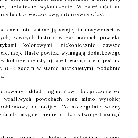
wne, metaliczne wykończenie. W zależności od
ienny lub też wieczorowy, intensywny efekt.
maniach, nie zatracają swojej intensywności w
ych, zawiłych historii w załamaniach powieki.
ykami kolorowymi, niekoniecznie zawsze
ście, moje tłuste powieki wymagają dodatkowego
w kolorze cielistym), ale trwałość cieni jest na
e (6-8 godzin w stanie nietkniętym), podobnie
a.
mbinowany skład pigmentów, bezpieczeństwo
j wrażliwych powiekach oraz mimo wysokiej
problemowy demakijaż. To szczególnie ważny
e środki myjące: cienie bardzo łatwo jest usunąć
tóre kolory z kolekcji odbiegają swoimi