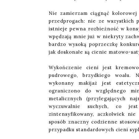
Nie zamierzam ciągnąć kolorowej n
przedprogach: nie ze wszystkich
istnieje pewna rozbieżność w konsy
wpędzają mnie już w niekryty zachw
bardzo wysoką poprzeczkę konkur
jak doskonałe są cienie matowo-sat
Wykończenie cieni jest kremowo-
pudrowego, brzydkiego woalu. N
wykonany makijaż jest estetycz
ograniczono do względnego mi
metalicznych (przylegających na
wyczuwalnie suchych, co jes
zintensyfikowany, aczkolwiek nie
sposób znaczny codzienne stosowa
przypadku standardowych cieni syp