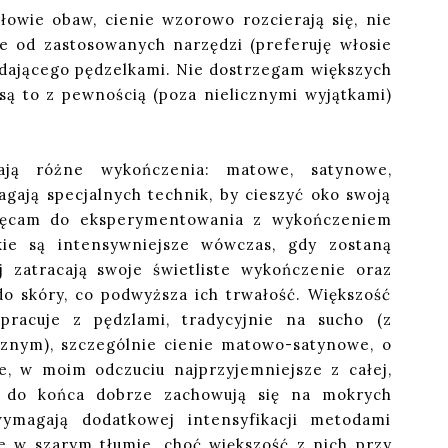
łowie obaw, cienie wzorowo rozcierają się, nie
ie od zastosowanych narzędzi (preferuję włosie
ładającego pędzelkami. Nie dostrzegam większych
są to z pewnością (poza nielicznymi wyjątkami)
dają różne wykończenia: matowe, satynowe,
gają specjalnych technik, by cieszyć oko swoją
chęcam do eksperymentowania z wykończeniem
kie są intensywniejsze wówczas, gdy zostaną
 zatracają swoje świetliste wykończenie oraz
o skóry, co podwyższa ich trwałość. Większość
racuje z pędzlami, tradycyjnie na sucho (z
cznym), szczególnie cienie matowo-satynowe, o
e, w moim odczuciu najprzyjemniejsze z całej,
ie do końca dobrze zachowują się na mokrych
ymagają dodatkowej intensyfikacji metodami
 w szarym tłumie, choć większość z nich przy