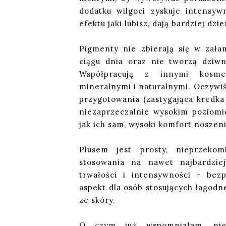
dodatku wilgoci zyskuje intensy
efektu jaki lubisz, dają bardziej dz
Pigmenty nie zbierają się w zała
ciągu dnia oraz nie tworzą dziwn
Współpracują z innymi kosmet
mineralnymi i naturalnymi. Oczywi
przygotowania (zastygająca kredka 
niezaprzeczalnie wysokim poziomi
jak ich sam, wysoki komfort noszeni
Plusem jest prosty, nieprzeko
stosowania na nawet najbardzie
trwałości i intensywności - bez
aspekt dla osób stosujących łagodn
ze skóry.
O czym już wspomniałam, niek