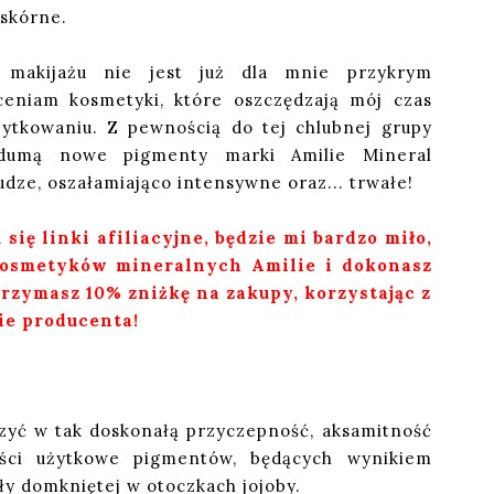
 skórne.
 makijażu nie jest już dla mnie przykrym
ceniam kosmetyki, które oszczędzają mój czas
ytkowaniu. Z pewnością do tej chlubnej grupy
 dumą nowe pigmenty marki Amilie Mineral
udze, oszałamiająco intensywne oraz... trwałe!
się linki afiliacyjne, będzie mi bardzo miło,
 kosmetyków mineralnych Amilie i dokonasz
zymasz 10% zniżkę na zakupy, korzystając z
ie producenta!
zyć w tak doskonałą przyczepność, aksamitność
ości użytkowe pigmentów, będących wynikiem
ły domkniętej w otoczkach jojoby.