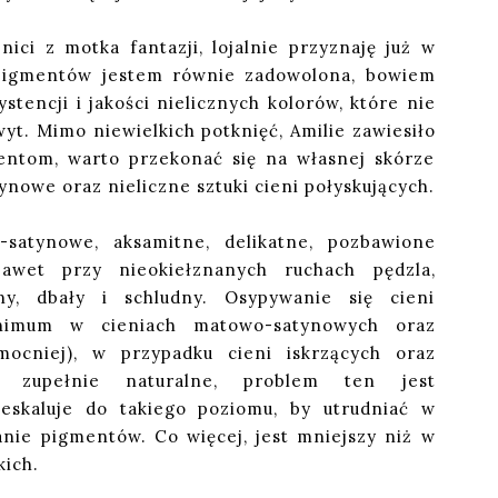
ici z motka fantazji, lojalnie przyznaję już w
 pigmentów jestem równie zadowolona, bowiem
stencji i jakości nielicznych kolorów, które nie
yt. Mimo niewielkich potknięć, Amilie zawiesiło
entom, warto przekonać się na własnej skórze
ynowe oraz nieliczne sztuki cieni połyskujących.
satynowe, aksamitne, delikatne, pozbawione
awet przy nieokiełznanych ruchach pędzla,
ny, dbały i schludny. Osypywanie się cieni
nimum w cieniach matowo-satynowych oraz
jmocniej), w przypadku cieni iskrzących oraz
t zupełnie naturalne, problem ten jest
 eskaluje do takiego poziomu, by utrudniać w
nie pigmentów. Co więcej, jest mniejszy niż w
kich.