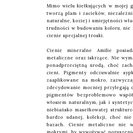
Mimo wielu kiełkujących w mojej g
tworzą plam i zacieków, niezależn
naturalne, kozie) i umiejętności w
trudności w budowaniu koloru, nie 
cienie specjalnej troski.
Cienie mineralne Amilie posia
metaliczne oraz iskrzące. Nie wyma
ponadprzeciętną urodą, choć za
cieni. Pigmenty odczuwalnie syp
zaaplikowane na mokro, zazwyczaj
zdecydowanie mocniej przylegają d
pigmentów bezproblemowo współp
włosiem naturalnym, jak i syntety
niebiańsko masełkowatej strukturz
bardzo udanej, kolekcji, choć n
bazach. Cienie metaliczne nie w
mokrymi, by wywoływać poruszenie