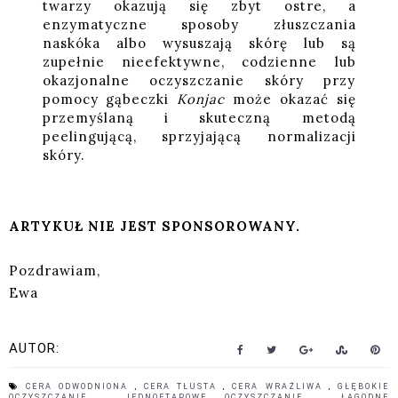
twarzy okazują się zbyt ostre, a
enzymatyczne sposoby złuszczania
naskóka albo wysuszają skórę lub są
zupełnie nieefektywne, codzienne lub
okazjonalne oczyszczanie skóry przy
pomocy gąbeczki
Konjac
może okazać się
przemyślaną i skuteczną metodą
peelingującą, sprzyjającą normalizacji
skóry.
ARTYKUŁ NIE JEST SPONSOROWANY.
Pozdrawiam,
Ewa
AUTOR:
CERA ODWODNIONA
,
CERA TŁUSTA
,
CERA WRAŻLIWA
,
GŁĘBOKIE
OCZYSZCZANIE
,
JEDNOETAPOWE OCZYSZCZANIE
,
ŁAGODNE