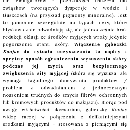
lub emulgatorów - pozostałości tłuszczu lub
związków tworzących dyspersje w wodzie i
tłuszczach (na przykład pigmenty mineralne). Jest
to pomocne szczególnie na typach cery, które
błyskawicznie odwadniają się, ale jednocześnie brak
redukcji okluzji ze środków myjących wróży jedynie
pogorszenie stanu skóry.
Włączenie gąbeczki
Konjac
do rytuału oczyszczania to mądry i
sprytny sposób ograniczenia wysuszenia skóry
podczas jej mycia oraz bezpiecznego
zwiększenia siły myjącej
(skóra się wysusza, ale
wymaga łagodnego domywania produktów /
problem z odwadnianiem z jednoczesnym
noszeniem trudnych do zmycia filtrów ochronnych
lub kremowych produktów do makijażu). Biorąc pod
uwagę właściwości akcesorium, gąbeczkę
Konjac
widzę raczej w połączeniu z delikatniejszymi
środkami myjącymi - stosowana z pieniącymi się