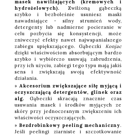
masek nawilżających (kremowych i
hydrożelowych).
Zwilżoną gąbeczką
szybko i bezboleśnie usuniesz maski
nawadniające - silny strumień wody,
detergenty lub nadmierne pocieranie w
celu pozbycia się konsystencji, może
zniweczyć efekty nawet najwspanialszego
zabiegu upiększającego. Gąbeczki
Konjac
dzięki właściwościom absorbującym bardzo
szybko i wybiórczo usuwają zabrudzenia,
przy ich użyciu, zabiegi tego typu mają jakiś
sens i zwiększają swoją efektywność
działania.
Akcesorium zwiększające siłę myjącą i
oczyszczającą detergentów, glinek oraz
alg.
Gąbeczki skracają znacznie czas
usuwania masek i środków myjących ze
skóry przy jednoczesnym zwiększeniu ich
właściwości oczyszczających.
Bezdrobinkowy peeling mechaniczny
.
Jeśli peelingi ziarniste i szczotkowanie