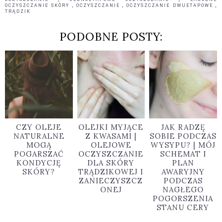
OCZYSZCZANIE SKÓRY
,
OCZYSZCZANIE
,
OCZYSZCZANIE DWUETAPOWE
,
TRĄDZIK
PODOBNE POSTY:
CZY OLEJE
OLEJKI MYJĄCE
JAK RADZĘ
NATURALNE
Z KWASAMI |
SOBIE PODCZAS
MOGĄ
OLEJOWE
WYSYPU? | MÓJ
POGARSZAĆ
OCZYSZCZANIE
SCHEMAT I
KONDYCJĘ
DLA SKÓRY
PLAN
SKÓRY?
TRĄDZIKOWEJ I
AWARYJNY
ZANIECZYSZCZ
PODCZAS
ONEJ
NAGŁEGO
POGORSZENIA
STANU CERY