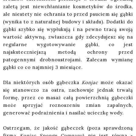
zaletą jest niewchłanianie kosmetyków do środka,
ale niestety nie ochrania to przed psuciem się gąbki
(wynika to z naturalnej budowy i składu). Dodatki do
gąbki szybko się wypłukują i na pewno tracą swoją
wartość aktywną, zwłaszcza gdy zdecydujesz się na
regularne wygotowywanie gąbki, co jest
najskuteczniejszą metodą ochrony przed
patogennymi drobnoustrojami. Zalecam wymianę
gąbki co co najmniej 3 miesiące.
Dla niektórych osób gąbeczka
Konjac
może okazać
się stanowczo za ostra, zachowuje jednak trwałą
formę, przez co masaż całą powierzchnią gąbeczki
może sprzyjać roznoszeniu zmian zapalnych,
generować podrażnienia i nasilać ucieczkę wody.
Ostrzegam, że jakość gąbeczek (poza sprawdzoną
firmą
Konjac Sponge Company
) nie jest równa -