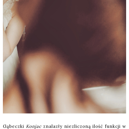
Gąbeczki
Konjac
znalazły niezliczoną ilość funkcji w