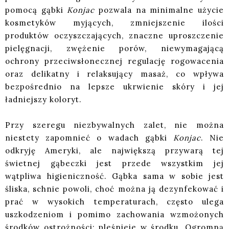
pomocą gąbki
Konjac
pozwala na minimalne użycie
kosmetyków myjących, zmniejszenie ilości
produktów oczyszczających, znaczne uproszczenie
pielęgnacji, zwężenie porów, niewymagającą
ochrony przeciwsłonecznej regulację rogowacenia
oraz delikatny i relaksujący masaż, co wpływa
bezpośrednio na lepsze ukrwienie skóry i jej
ładniejszy koloryt.
Przy szeregu niezbywalnych zalet, nie można
niestety zapomnieć o wadach gąbki
Konjac
. Nie
odkryję Ameryki, ale największą przywarą tej
świetnej gąbeczki jest przede wszystkim jej
wątpliwa higieniczność. Gąbka sama w sobie jest
śliska, schnie powoli, choć można ją dezynfekować i
prać w wysokich temperaturach, często ulega
uszkodzeniom i pomimo zachowania wzmożonych
środków ostrożności: pleśnieje w środku. Ogromną