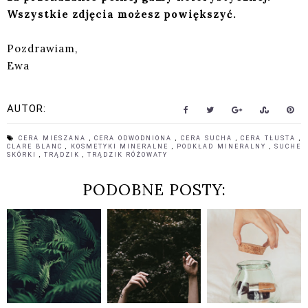
Wszystkie zdjęcia możesz powiększyć.
Pozdrawiam,
Ewa
AUTOR:
CERA MIESZANA
,
CERA ODWODNIONA
,
CERA SUCHA
,
CERA TŁUSTA
,
CLARE BLANC
,
KOSMETYKI MINERALNE
,
PODKŁAD MINERALNY
,
SUCHE
SKÓRKI
,
TRĄDZIK
,
TRĄDZIK RÓŻOWATY
PODOBNE POSTY: