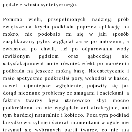
pędzle z włosia syntetycznego.
Pomimo wielu, przepełnionych nadzieją prób
zwiększenia krycia podkładu poprzez aplikację na
mokro, nie podobało mi się w jaki sposób
zaaplikowany pyłek wyglądał zaraz po nałożeniu, a
zwłaszcza po chwili, tuż po odparowaniu wody
(zwilżonym pędzlem oraz gąbeczką), nie
satysfakcjonował mnie również efekt po nałożeniu
podkładu na jeszcze mokrą bazę. Nieestetycznie i
mało apetycznie podkreślał pory, wchodził w każde,
nawet najmniejsze wgłębienie, pojawiły się jak
dotąd nieznane problemy ze smugami i zaciekami, a
faktura twarzy była stanowczo zbyt mocno
podkreślona, co nie wyglądało ani atrakcyjnie, ani
tym bardziej naturalnie i kobieco. Poza tym podkład
brzydko warzył się i ścierał, momentami w ogóle nie
trzymał się wybranych partii twarzy, co nie ma