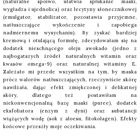
(naturalne spoiwo, ułatwia spłukanie maski,
wygładza i ujednolica) oraz lecytyny słonecznikowej
(emulgator, stabilizator, pozostawia przyjemne,
natłuszczające wykończenie i zapobiega
nadmiernemu wysychaniu). By zyskać bardziej
kremową i otulającą formułę, zdecydowałam się na
dodatek nieschnącego oleju awokado (jedno z
najbogatszych źródeł naturalnych witamin oraz
kwasów omega-9) oraz naturalnej witaminy E.
Zależało mi przede wszystkim na tym, by maska
prócz walorów natłuszczających, rzeczywiście skórę
nawilżała, dając efekt zmiękczonej i delikatnej
skóry, dlatego też postawiłam na
niekonwencjonalną bazę maski (puree), dodatek
eksfoliatora (enzym z dyni) oraz substancji
wiążących wodę (sok z aloesu, fitokolagen). Efekty
końcowe przeszły moje oczekiwania.