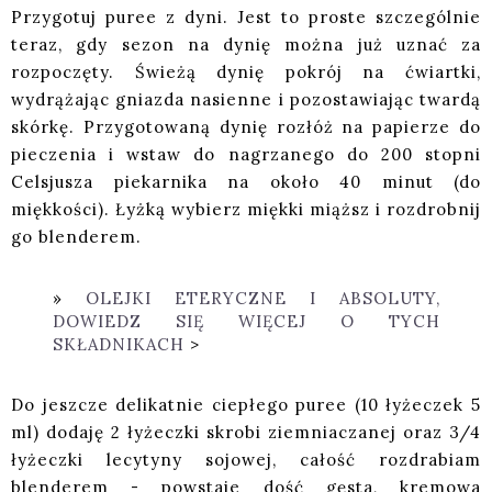
Przygotuj puree z dyni. Jest to proste szczególnie
teraz, gdy sezon na dynię można już uznać za
rozpoczęty. Świeżą dynię pokrój na ćwiartki,
wydrążając gniazda nasienne i pozostawiając twardą
skórkę. Przygotowaną dynię rozłóż na papierze do
pieczenia i wstaw do nagrzanego do 200 stopni
Celsjusza piekarnika na około 40 minut (do
miękkości). Łyżką wybierz miękki miąższ i rozdrobnij
go blenderem.
OLEJKI ETERYCZNE I ABSOLUTY,
DOWIEDZ SIĘ WIĘCEJ O TYCH
SKŁADNIKACH
>
Do jeszcze delikatnie ciepłego puree (10 łyżeczek 5
ml) dodaję 2 łyżeczki skrobi ziemniaczanej oraz 3/4
łyżeczki lecytyny sojowej, całość rozdrabiam
blenderem - powstaje dość gęsta, kremowa