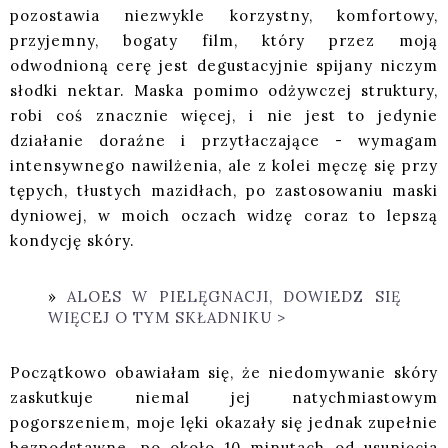
pozostawia niezwykle korzystny, komfortowy,
przyjemny, bogaty film, który przez moją
odwodnioną cerę jest degustacyjnie spijany niczym
słodki nektar. Maska pomimo odżywczej struktury,
robi coś znacznie więcej, i nie jest to jedynie
działanie doraźne i przytłaczające - wymagam
intensywnego nawilżenia, ale z kolei męczę się przy
tępych, tłustych mazidłach, po zastosowaniu maski
dyniowej, w moich oczach widzę coraz to lepszą
kondycję skóry.
ALOES W PIELĘGNACJI, DOWIEDZ SIĘ
WIĘCEJ O TYM SKŁADNIKU >
Początkowo obawiałam się, że niedomywanie skóry
zaskutkuje niemal jej natychmiastowym
pogorszeniem, moje lęki okazały się jednak zupełnie
bezpodstawne, po około 10 minutach od usunięcia