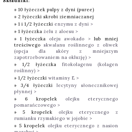
Składniki:
10 łyżeczek pulpy z dyni (puree)
2 łyżeczki skrobi ziemniaczanej
1 i 1/2 łyżeczki
enzymu z dyni >
1 łyżeczka
żelu z aloesu >
1 łyżeczka
oleju awokado >
lub mniej
treściwego
skwalanu roślinnego z oliwek
(opcja dla skóry z mniejszym
zapotrzebowaniem na okluzję) >
1/2 łyżeczka
fitokolagenu (kolagen
roślinny) >
1/2 łyżeczki
witaminy E >
3/4 łyżeczki
lecytyny słonecznikowej
płynnej >
6 kropelek
olejku eterycznego
pomarańczowego >
5 kropelek
olejku eterycznego z
rumianku rzymskiego w jojobie >
5 kropelek
olejku eterycznego z nasion
marchwi >