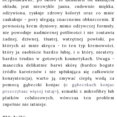
okładu, jest niezwykle jasna, cudownie miękka,
odżywiona, zyskuje zdrowy koloryt oraz co mnie
zaskakuje - pory ulegają znacznemu obkurczeniu. Z
pewnością krem dyniowy, mimo odżywczej formuły,
nie powoduje nadmiernej potliwości i nie zostawia
żadnej, dziwnej, tłustej, wstrętnej powłoki, po
których aż mnie skręca - to ten typ kremowości,
który ja osobiście bardzo lubię, i o który, niestety,
bardzo trudno w gotowych kosmetykach. Uwaga -
maseczka delikatnie barwi skórę (bardzo bogate
źródło karotenów i nie spłukująca się całkowicie
konsystencja), warto ją zmywać ciepłą wodą za
pomocą gąbeczki konjac (
o gąbeczkach konjac
przeczytasz więcej tutaj>
), szmatki z mikrofibry lub
płatków celulozowych, wówczas ten problem
zupełnie nie istnieje.